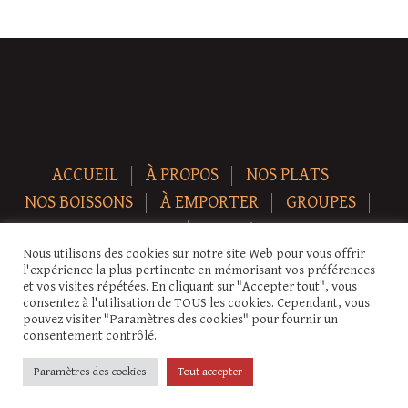
ACCUEIL
À PROPOS
NOS PLATS
NOS BOISSONS
À EMPORTER
GROUPES
NEWS
CONTACT
Nous utilisons des cookies sur notre site Web pour vous offrir
Copyright © 2026 Auberge-ecurie. Tous droits réservés.
l'expérience la plus pertinente en mémorisant vos préférences
et vos visites répétées. En cliquant sur "Accepter tout", vous
consentez à l'utilisation de TOUS les cookies. Cependant, vous
pouvez visiter "Paramètres des cookies" pour fournir un
consentement contrôlé.
Paramètres des cookies
Tout accepter