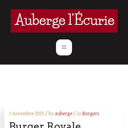
7 novembre 2025 /
by
auberge
/ in
Burgers
Burger Royale