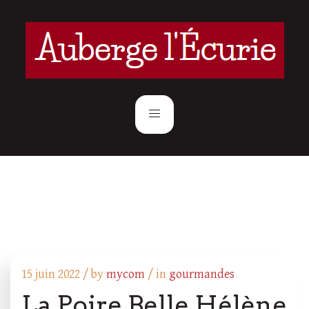
15 juin 2022 /
by
mycom
/ in
gourmandes
La Poire Belle Hélène