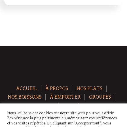
ACCUEIL
À PROPOS
NOS PLATS
NOS BOISSONS
À EMPORTER
GROUPES
NEWS
CONTACT
Nous utilisons des cookies sur notre site Web pour vous offrir
Copyright © 2026 Auberge-ecurie. Tous droits réservés.
l'expérience la plus pertinente en mémorisant vos préférences
et vos visites répétées. En cliquant sur "Accepter tout", vous