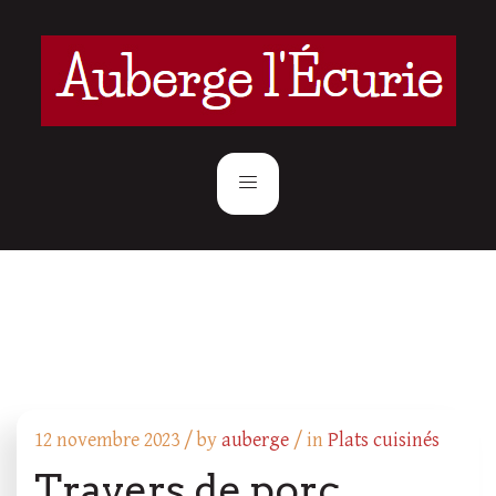
12 novembre 2023 /
by
auberge
/ in
Plats cuisinés
Travers de porc