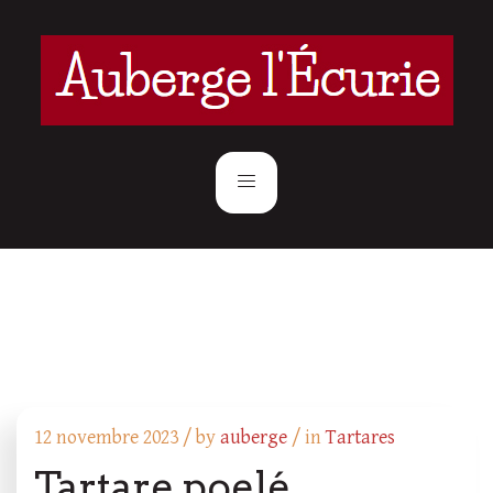
12 novembre 2023 /
by
auberge
/ in
Tartares
Tartare poelé