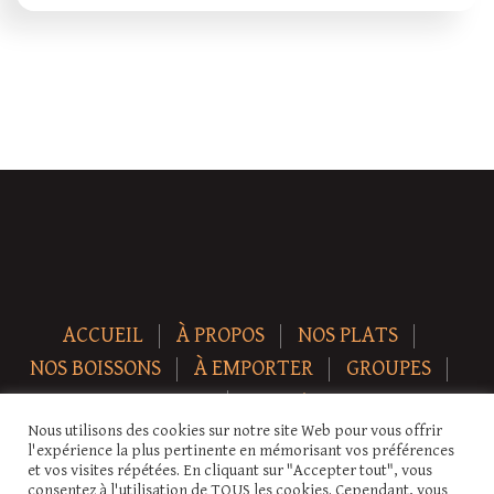
ACCUEIL
À PROPOS
NOS PLATS
NOS BOISSONS
À EMPORTER
GROUPES
NEWS
CONTACT
Nous utilisons des cookies sur notre site Web pour vous offrir
Copyright © 2026 Auberge-ecurie. Tous droits réservés.
l'expérience la plus pertinente en mémorisant vos préférences
et vos visites répétées. En cliquant sur "Accepter tout", vous
consentez à l'utilisation de TOUS les cookies. Cependant, vous