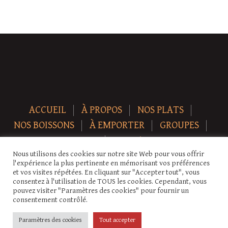
ACCUEIL
À PROPOS
NOS PLATS
NOS BOISSONS
À EMPORTER
GROUPES
NEWS
CONTACT
Nous utilisons des cookies sur notre site Web pour vous offrir
Copyright © 2026 Auberge-ecurie. Tous droits réservés.
l'expérience la plus pertinente en mémorisant vos préférences
et vos visites répétées. En cliquant sur "Accepter tout", vous
consentez à l'utilisation de TOUS les cookies. Cependant, vous
pouvez visiter "Paramètres des cookies" pour fournir un
consentement contrôlé.
Paramètres des cookies
Tout accepter