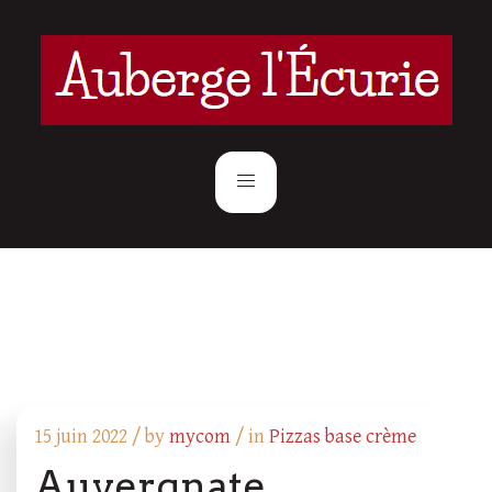
15 juin 2022 /
by
mycom
/ in
Pizzas base crème
Auvergnate