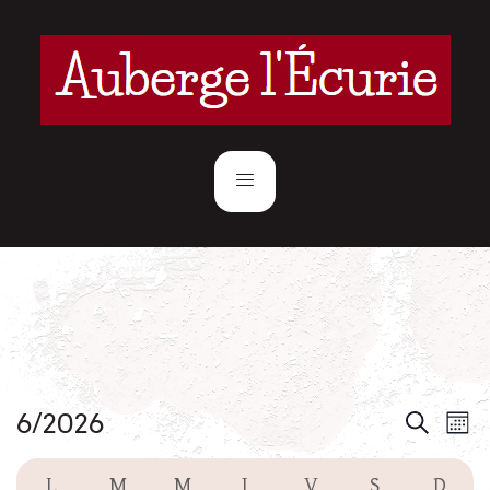
E
Eve
6/2026
Search
Mont
Select
V
Sea
Calendar
date.
L
M
M
J
V
S
D