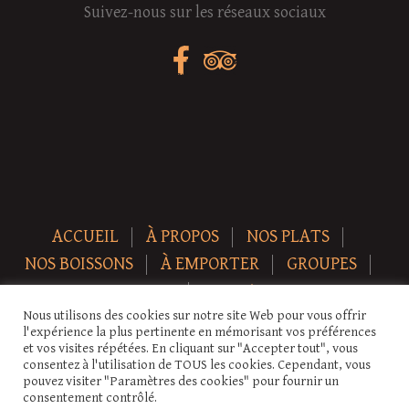
Suivez-nous sur les réseaux sociaux
ACCUEIL
À PROPOS
NOS PLATS
NOS BOISSONS
À EMPORTER
GROUPES
NEWS
CONTACT
Nous utilisons des cookies sur notre site Web pour vous offrir
Copyright © 2026 Auberge-ecurie. Tous droits réservés.
l'expérience la plus pertinente en mémorisant vos préférences
et vos visites répétées. En cliquant sur "Accepter tout", vous
consentez à l'utilisation de TOUS les cookies. Cependant, vous
pouvez visiter "Paramètres des cookies" pour fournir un
consentement contrôlé.