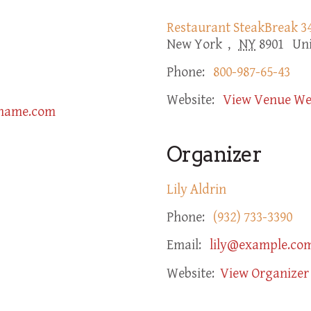
Restaurant SteakBreak 34
New York
,
NY
8901
Uni
Phone:
800-987-65-43
Website:
View Venue We
name.com
Organizer
Lily Aldrin
Phone:
(932) 733-3390
Email:
lily@example.co
Website:
View Organizer