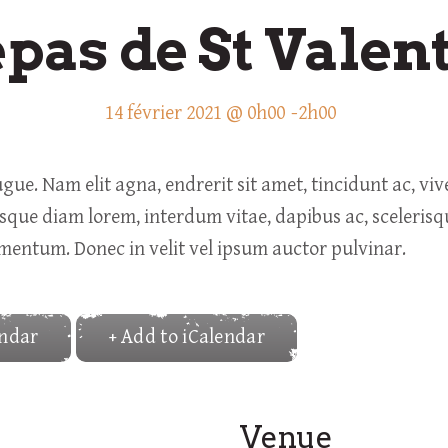
pas de St Valen
14 février 2021 @ 0h00
-
2h00
ue. Nam elit agna, endrerit sit amet, tincidunt ac, viv
que diam lorem, interdum vitae, dapibus ac, scelerisq
ermentum. Donec in velit vel ipsum auctor pulvinar.
endar
+ Add to iCalendar
Venue