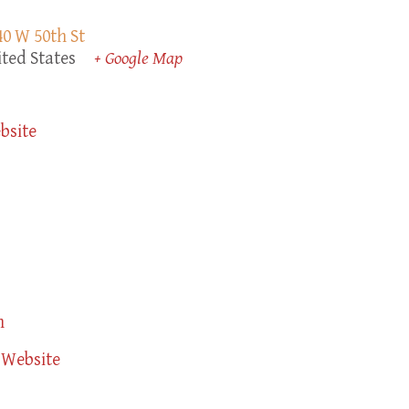
0 W 50th St
ted States
+ Google Map
bsite
m
 Website