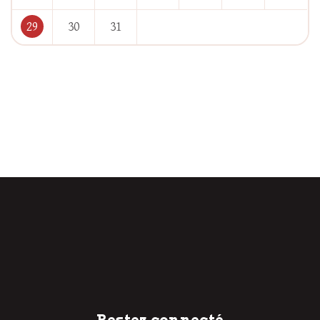
29
30
31
« Juil
Oct »
Restez connecté