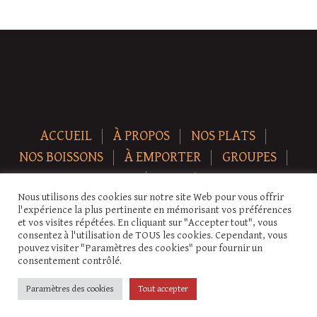
ACCUEIL
À PROPOS
NOS PLATS
NOS BOISSONS
À EMPORTER
GROUPES
NEWS
CONTACT
Nous utilisons des cookies sur notre site Web pour vous offrir
Copyright © 2026 Auberge-ecurie. Tous droits réservés.
l'expérience la plus pertinente en mémorisant vos préférences
et vos visites répétées. En cliquant sur "Accepter tout", vous
consentez à l'utilisation de TOUS les cookies. Cependant, vous
pouvez visiter "Paramètres des cookies" pour fournir un
consentement contrôlé.
Paramètres des cookies
Tout accepter