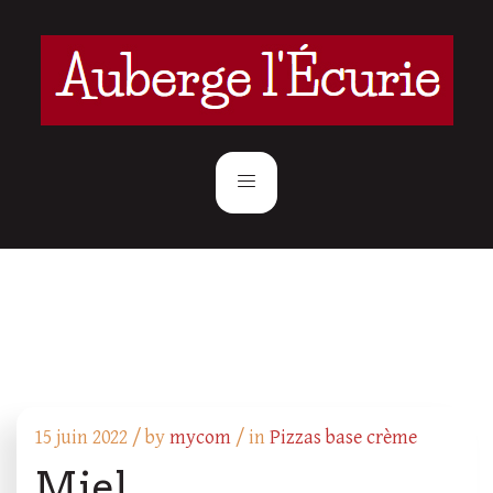
15 juin 2022 /
by
mycom
/ in
Pizzas base crème
Miel