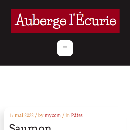
17 mai 2022 /
by
mycom
/ in
Pâtes
Saumon