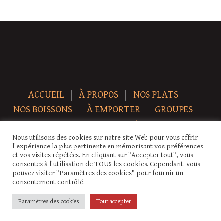
ACCUEIL
À PROPOS
NOS PLATS
NOS BOISSONS
À EMPORTER
GROUPES
NEWS
CONTACT
Nous utilisons des cookies sur notre site Web pour vous offrir
Copyright © 2026 Auberge-ecurie. Tous droits réservés.
l'expérience la plus pertinente en mémorisant vos préférences
et vos visites répétées. En cliquant sur "Accepter tout", vous
consentez à l'utilisation de TOUS les cookies. Cependant, vous
pouvez visiter "Paramètres des cookies" pour fournir un
consentement contrôlé.
Paramètres des cookies
Tout accepter