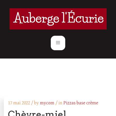
17 mai 2022 /
by
mycom
/ in
Pizzas base crème
Chèvre-miel