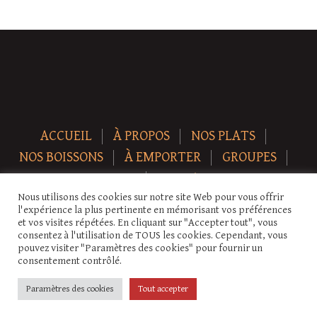
ACCUEIL
À PROPOS
NOS PLATS
NOS BOISSONS
À EMPORTER
GROUPES
NEWS
CONTACT
Nous utilisons des cookies sur notre site Web pour vous offrir
Copyright © 2026 Auberge-ecurie. Tous droits réservés.
l'expérience la plus pertinente en mémorisant vos préférences
et vos visites répétées. En cliquant sur "Accepter tout", vous
consentez à l'utilisation de TOUS les cookies. Cependant, vous
pouvez visiter "Paramètres des cookies" pour fournir un
consentement contrôlé.
Paramètres des cookies
Tout accepter