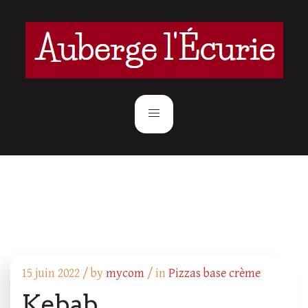
15 juin 2022 /
by
mycom
/ in
Pizzas base crème
Kebab