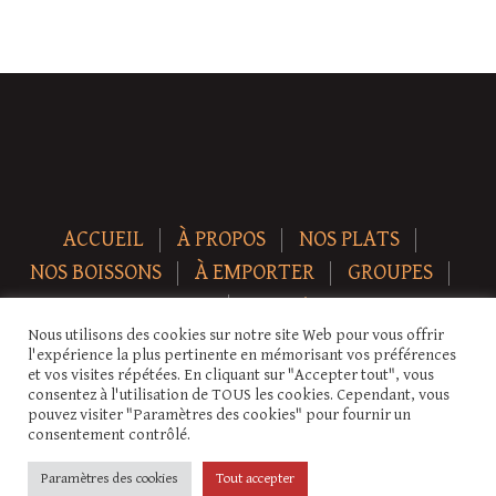
ACCUEIL
À PROPOS
NOS PLATS
NOS BOISSONS
À EMPORTER
GROUPES
NEWS
CONTACT
Nous utilisons des cookies sur notre site Web pour vous offrir
Copyright © 2026 Auberge-ecurie. Tous droits réservés.
l'expérience la plus pertinente en mémorisant vos préférences
et vos visites répétées. En cliquant sur "Accepter tout", vous
consentez à l'utilisation de TOUS les cookies. Cependant, vous
pouvez visiter "Paramètres des cookies" pour fournir un
consentement contrôlé.
Paramètres des cookies
Tout accepter