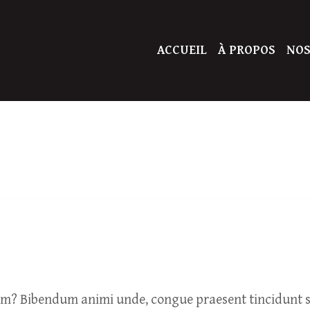
ACCUEIL
À PROPOS
NOS
um? Bibendum animi unde, congue praesent tincidunt so