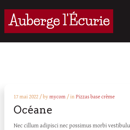
17 mai 2022 /
by
mycom
/ in
Pizzas base crème
Océane
Nec cillum adipisci nec possimus morbi vestibul