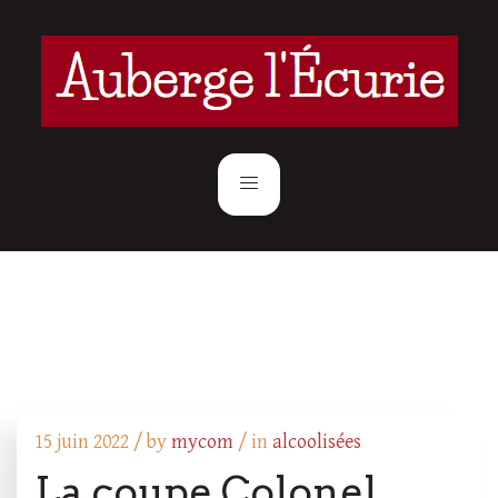
15 juin 2022 /
by
mycom
/ in
alcoolisées
La coupe Colonel