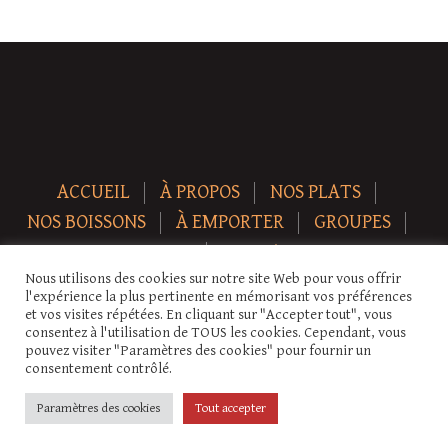
ACCUEIL
À PROPOS
NOS PLATS
NOS BOISSONS
À EMPORTER
GROUPES
NEWS
CONTACT
Nous utilisons des cookies sur notre site Web pour vous offrir
Copyright © 2026 Auberge-ecurie. Tous droits réservés.
l'expérience la plus pertinente en mémorisant vos préférences
et vos visites répétées. En cliquant sur "Accepter tout", vous
consentez à l'utilisation de TOUS les cookies. Cependant, vous
pouvez visiter "Paramètres des cookies" pour fournir un
consentement contrôlé.
Paramètres des cookies
Tout accepter