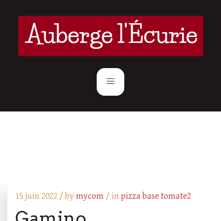
15 juin 2022 /
by
mycom
/ in
pizza base tomate2
Gamino