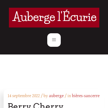
14 septembre 2022 /
by
auberge
/ in
bières-sancerre
Berry Cherry