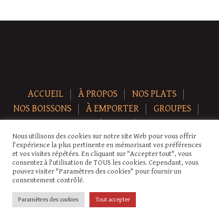
ACCUEIL
À PROPOS
NOS PLATS
NOS BOISSONS
À EMPORTER
GROUPES
NEWS
CONTACT
Nous utilisons des cookies sur notre site Web pour vous offrir
Copyright © 2026 Auberge-ecurie. Tous droits réservés.
l'expérience la plus pertinente en mémorisant vos préférences
et vos visites répétées. En cliquant sur "Accepter tout", vous
consentez à l'utilisation de TOUS les cookies. Cependant, vous
pouvez visiter "Paramètres des cookies" pour fournir un
consentement contrôlé.
Paramètres des cookies
Tout accepter