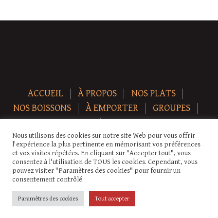
ACCUEIL
À PROPOS
NOS PLATS
NOS BOISSONS
À EMPORTER
GROUPES
NEWS
CONTACT
Nous utilisons des cookies sur notre site Web pour vous offrir
Copyright © 2026 Auberge-ecurie. Tous droits réservés.
l'expérience la plus pertinente en mémorisant vos préférences
et vos visites répétées. En cliquant sur "Accepter tout", vous
consentez à l'utilisation de TOUS les cookies. Cependant, vous
pouvez visiter "Paramètres des cookies" pour fournir un
consentement contrôlé.
Paramètres des cookies
Tout accepter