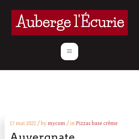
17 mai 2022 /
by
mycom
/ in
Pizzas base crème
Auvergnate