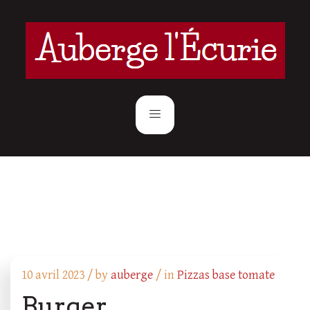
10 avril 2023 /
by
auberge
/ in
Pizzas base tomate
Burger