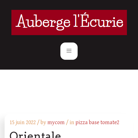
15 juin 2022 /
by
mycom
/ in
pizza base tomate2
Orientale