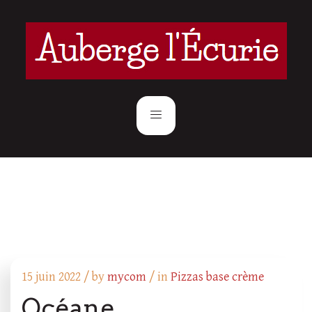
15 juin 2022 /
by
mycom
/ in
Pizzas base crème
Océane