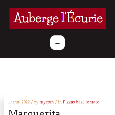
17 mai 2022 /
by
mycom
/ in
Pizzas base tomate
Marguerita