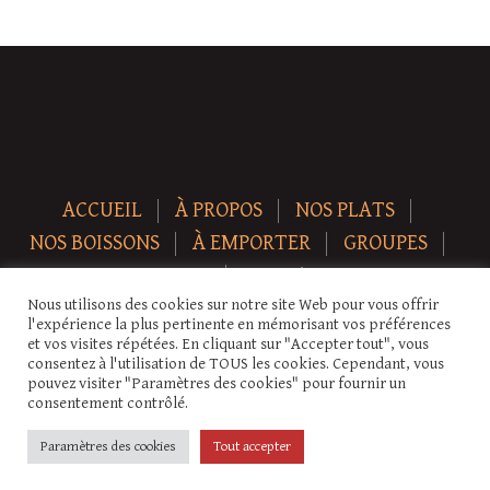
ACCUEIL
À PROPOS
NOS PLATS
NOS BOISSONS
À EMPORTER
GROUPES
NEWS
CONTACT
Nous utilisons des cookies sur notre site Web pour vous offrir
Copyright © 2026 Auberge-ecurie. Tous droits réservés.
l'expérience la plus pertinente en mémorisant vos préférences
et vos visites répétées. En cliquant sur "Accepter tout", vous
consentez à l'utilisation de TOUS les cookies. Cependant, vous
pouvez visiter "Paramètres des cookies" pour fournir un
consentement contrôlé.
Paramètres des cookies
Tout accepter