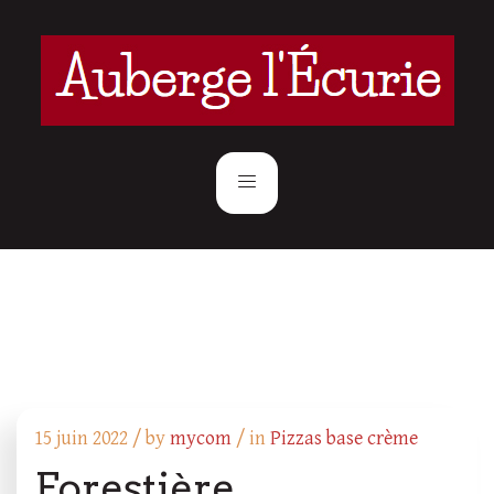
15 juin 2022 /
by
mycom
/ in
Pizzas base crème
Forestière