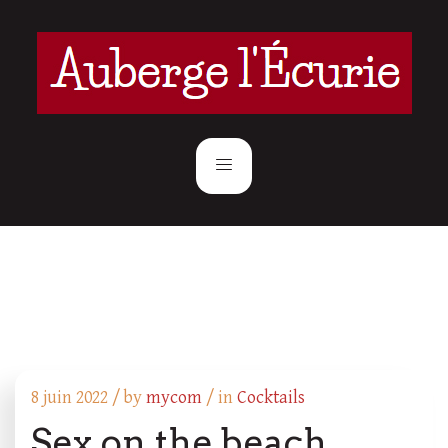
8 juin 2022 /
by
mycom
/ in
Cocktails
Sex on the beach