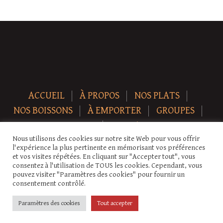
ACCUEIL
À PROPOS
NOS PLATS
NOS BOISSONS
À EMPORTER
GROUPES
NEWS
CONTACT
Nous utilisons des cookies sur notre site Web pour vous offrir
Copyright © 2026 Auberge-ecurie. Tous droits réservés.
l'expérience la plus pertinente en mémorisant vos préférences
et vos visites répétées. En cliquant sur "Accepter tout", vous
consentez à l'utilisation de TOUS les cookies. Cependant, vous
pouvez visiter "Paramètres des cookies" pour fournir un
consentement contrôlé.
Paramètres des cookies
Tout accepter