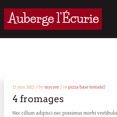
15 juin 2022 /
by
mycom
/ in
pizza base tomate2
4 fromages
Nec cillum adipisci nec possimus morbi vestibul