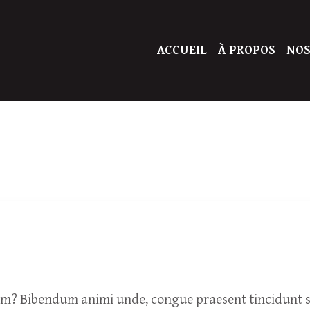
ACCUEIL
À PROPOS
NOS
um? Bibendum animi unde, congue praesent tincidunt so