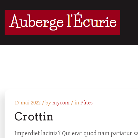
17 mai 2022 /
by
mycom
/ in
Pâtes
Crottin
Imperdiet lacinia? Qui erat quod nam pariatur sa