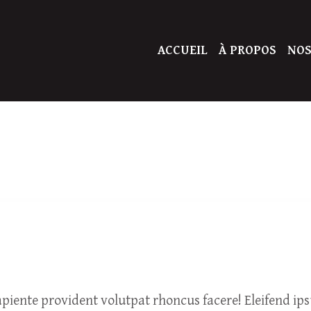
ACCUEIL
À PROPOS
NOS
piente provident volutpat rhoncus facere! Eleifend ips