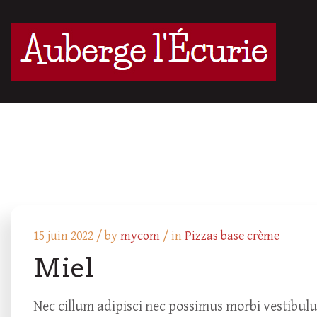
15 juin 2022 /
by
mycom
/ in
Pizzas base crème
Miel
Nec cillum adipisci nec possimus morbi vestibul