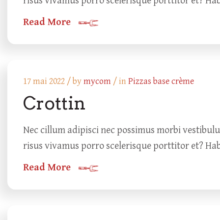
risus vivamus porro scelerisque porttitor et? Ha
Read More
17 mai 2022 /
by
mycom
/ in
Pizzas base crème
Crottin
Nec cillum adipisci nec possimus morbi vestibul
risus vivamus porro scelerisque porttitor et? Ha
Read More