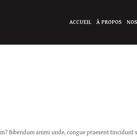
ACCUEIL
À PROPOS
NOS
um? Bibendum animi unde, congue praesent tincidunt so