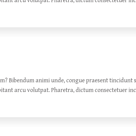
bitant arcu volutpat. Pharetra, dictum consectetuer in
um? Bibendum animi unde, congue praesent tincidunt so
bitant arcu volutpat. Pharetra, dictum consectetuer in