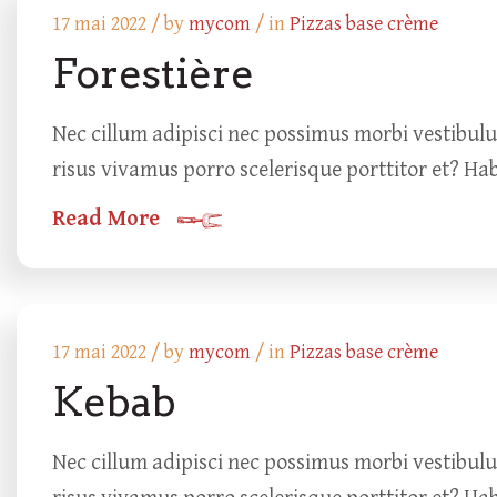
17 mai 2022 /
by
mycom
/ in
Pizzas base crème
Forestière
Nec cillum adipisci nec possimus morbi vestibul
risus vivamus porro scelerisque porttitor et? Ha
Read More
17 mai 2022 /
by
mycom
/ in
Pizzas base crème
Kebab
Nec cillum adipisci nec possimus morbi vestibul