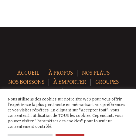
ACCUEIL
À PROPOS
NOS PLATS
NOS BOISSONS
À EMPORTER
GROUPES
NEWS
CONTACT
Nous utilisons des cookies sur notre site Web pour vous offrir
Copyright © 2026 Auberge-ecurie. Tous droits réservés.
l'expérience la plus pertinente en mémorisant vos préférences
et vos visites répétées. En cliquant sur "Accepter tout", vous
consentez à l'utilisation de TOUS les cookies. Cependant, vous
pouvez visiter "Paramètres des cookies" pour fournir un
consentement contrôlé.