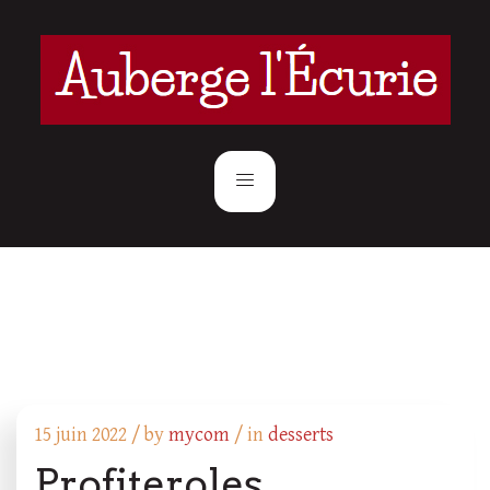
15 juin 2022 /
by
mycom
/ in
desserts
Profiteroles