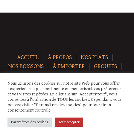
ACCUEIL
À PROPOS
NOS PLATS
NOS BOISSONS
À EMPORTER
GROUPES
NEWS
CONTACT
Nous utilisons des cookies sur notre site Web pour vous offrir
Copyright © 2026 Auberge-ecurie. Tous droits réservés.
l'expérience la plus pertinente en mémorisant vos préférences
et vos visites répétées. En cliquant sur "Accepter tout", vous
consentez à l'utilisation de TOUS les cookies. Cependant, vous
pouvez visiter "Paramètres des cookies" pour fournir un
consentement contrôlé.
Paramètres des cookies
Tout accepter