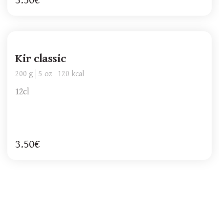
3.50€
Kir classic
200 g
5 oz
120 kcal
12cl
3.50€