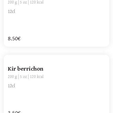
200 g
5 oz
120 kcal
12cl
8.50€
Kir berrichon
200 g
5 oz
120 kcal
12cl