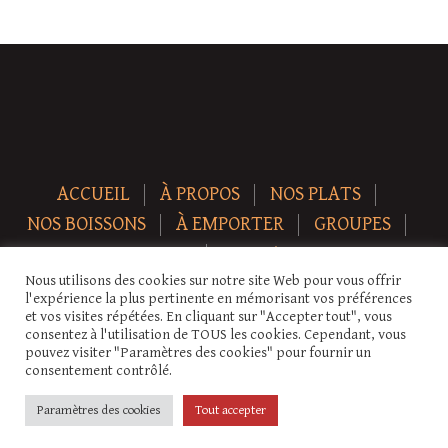
ACCUEIL
À PROPOS
NOS PLATS
NOS BOISSONS
À EMPORTER
GROUPES
NEWS
CONTACT
Nous utilisons des cookies sur notre site Web pour vous offrir
Copyright © 2026 Auberge-ecurie. Tous droits réservés.
l'expérience la plus pertinente en mémorisant vos préférences
et vos visites répétées. En cliquant sur "Accepter tout", vous
consentez à l'utilisation de TOUS les cookies. Cependant, vous
pouvez visiter "Paramètres des cookies" pour fournir un
consentement contrôlé.
Paramètres des cookies
Tout accepter