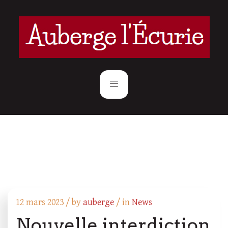
12 mars 2023 /
by
auberge
/ in
News
Nouvelle interdiction