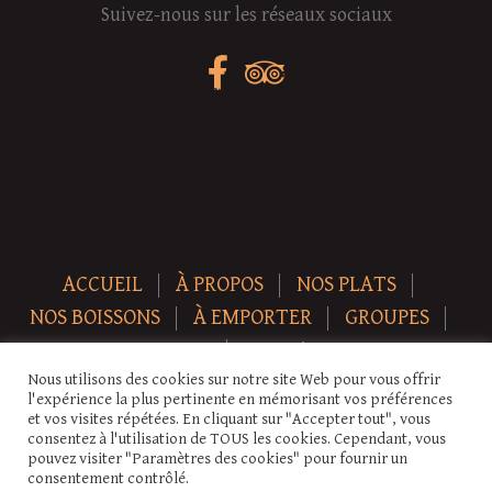
Suivez-nous sur les réseaux sociaux
ACCUEIL
À PROPOS
NOS PLATS
NOS BOISSONS
À EMPORTER
GROUPES
NEWS
CONTACT
Nous utilisons des cookies sur notre site Web pour vous offrir
Copyright © 2026 Auberge-ecurie. Tous droits réservés.
l'expérience la plus pertinente en mémorisant vos préférences
et vos visites répétées. En cliquant sur "Accepter tout", vous
consentez à l'utilisation de TOUS les cookies. Cependant, vous
pouvez visiter "Paramètres des cookies" pour fournir un
consentement contrôlé.